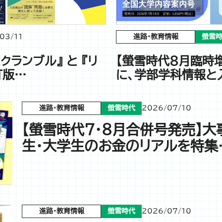
03/11
進路・教育情報
螢雪
スクランブル』 と 『リ
【螢雪時代8月臨時
訂版…
に、学部学科情報と
進路・教育情報
螢雪時代
2026/07/10
【螢雪時代７・８月合併号発売】
生・大学生のお金のリアルを特集
進路・教育情報
螢雪時代
2026/07/10