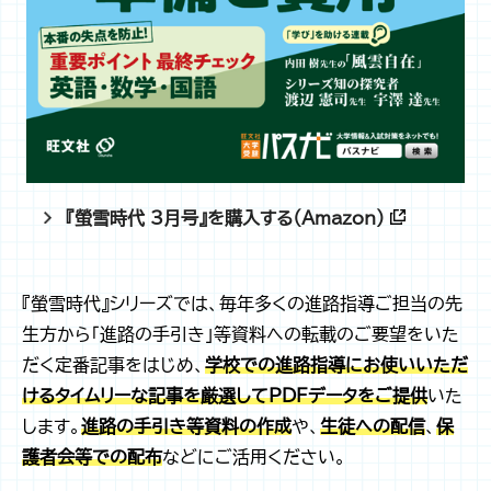
『螢雪時代 3月号』を購入する（Amazon）
『螢雪時代』シリーズでは、毎年多くの進路指導ご担当の先
生方から「進路の手引き」等資料への転載のご要望をいた
だく定番記事をはじめ、
学校での進路指導にお使いいただ
けるタイムリーな記事を厳選してPDFデータをご提供
いた
します。
進路の手引き等資料の作成
や、
生徒への配信
、
保
護者会等での配布
などにご活用ください。