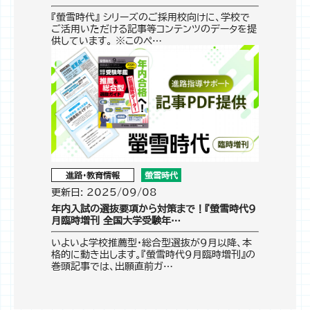
『螢雪時代』 シリーズのご採用校向けに、学校で
ご活用いただける記事等コンテンツのデータを提
供しています。 ※このペ…
進路・教育情報
螢雪時代
更新日: 2025/09/08
年内入試の選抜要項から対策まで！『螢雪時代9
月臨時増刊 全国大学受験年…
いよいよ学校推薦型・総合型選抜が9月以降、本
格的に動き出します。『螢雪時代9月臨時増刊』の
巻頭記事では、出願直前ガ…