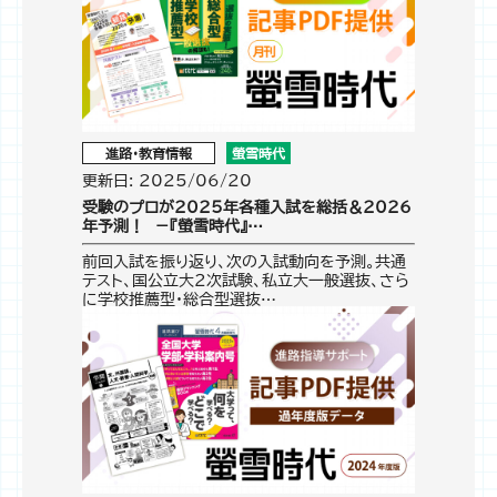
進路・教育情報
螢雪時代
更新日: 2025/06/20
受験のプロが2025年各種入試を総括＆2026
年予測！ －『螢雪時代』…
前回入試を振り返り、次の入試動向を予測。共通
テスト、国公立大２次試験、私立大一般選抜、さら
に学校推薦型・総合型選抜…