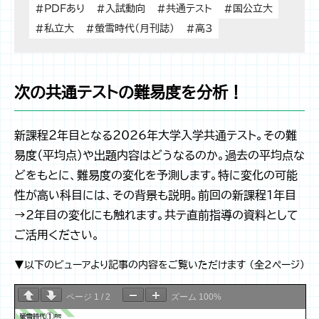
#PDFあり
#入試動向
#共通テスト
#国公立大
#私立大
#螢雪時代（月刊誌）
#高3
次の共通テストの難易度を分析！
新課程２年目となる2026年大学入学共通テスト。その難
易度（平均点）や出題内容はどうなるのか。過去の平均点な
どをもとに、難易度の変化を予測します。特に変化の可能
性が高い科目には、その背景も説明。前回の新課程1年目
→2年目の変化にも触れます。共テ直前指導の資料として
ご活用ください。
▼以下のビューアより記事の内容をご覧いただけます （全2ページ）
ページ
1
/
2
ズーム
100%