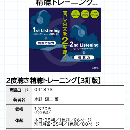
2度聴き精聴トレーニング【3訂版】
041373
商品コード
水野 謙二 著
著者名
1,320円
価格
（10%税込）
本冊：B5判／1色刷／96ページ
体裁
別冊解答：B5判／1色刷／88ページ