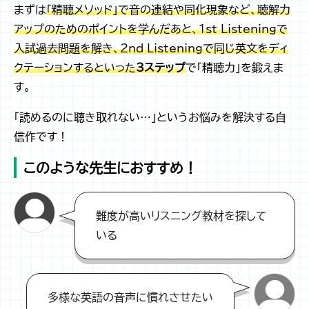
まずは
「精聴メソッド」で音の連結や同化現象など、聴解力
アップのためのポイントを学んだあと、1st Listeningで
入試過去問題を解き、2nd Listeningで同じ英文をディ
クテーションするといった
3ステップ
で「精聴力」を鍛えま
す。
「読めるのに聴き取れない…」というお悩みを解決する自
信作です！
このような先生におすすめ！
難度が高いリスニング教材を探して
いる
多様な英語の音声に慣れさせたい