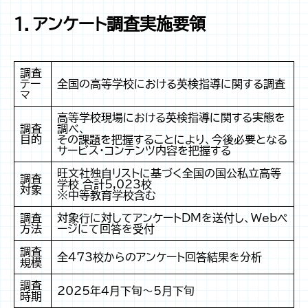
1．アンケート調査実施要領
調査
テー
全国の高等学校における英検指導に関する調査
マ
高等学校現場における英検指導に関する実態を
調査
調べ、
目的
その課題を把握することにより、今後必要となる
サービス・コンテンツ内容を把握する
旺文社独自リストに基づく全国の国公私立高等
調査
学校 合計5,023校
対象
※中等教育学校含む
調査
対象行に対してアンケートDMを送付し、Webペ
方法
ージにて回答を受付
調査
全473校からのアンケート回答結果を分析
規模
調査
2025年4月下旬～5月下旬
時期