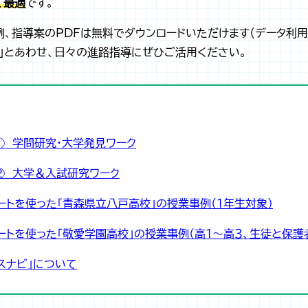
て最適
です。
例、指導案のPDFは無料でダウンロードいただけます（データ利用
」とあわせ、日々の進路指導にぜひご活用ください。
① 学問研究・大学発見ワーク
② 大学＆入試研究ワーク
ートを使った「青森県立八戸高校」の授業事例（１年生対象）
ートを使った「敬愛学園高校」の授業事例（高１～高３、生徒と保護
スナビ」について