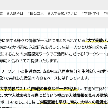
抜
#入試科目
#国公立大
#大学受験パスナビ
#学部・学科
#
野に関する様々な情報が一元的にまとめられている
「大学受験パ
研究から大学研究、入試研究を通して、生徒一人ひとりが自分の進
にするための進路探究ワークでご活用いただける「ワークシート」
構成）と合わせてご提供いたします。
ワークシートと指導案は、青森県立八戸高校（1年生対象）、敬愛
象）で実施した授業の内容をベースに制作しています。
「大学受験パスナビ」掲載の豊富なデータを活用
し、生徒が主体的
めに、大学入試を考える際にどういう視点で入試情報を見る必要が
ポートいたします。特に
進路意識を早期に育み、大学への意識を