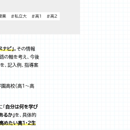
授業
#私立大
#高1
#高2
スナビ」
。その情報
路の軸を考え、今後
を、記入例、指導案
学園高校（高１～高
に「
自分は何を学び
あるか」
を、具体的
高めたい高1・2生