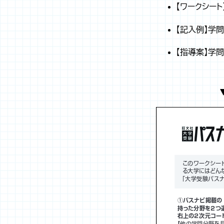
【ワークシート
【記入例】学
【指導案】学