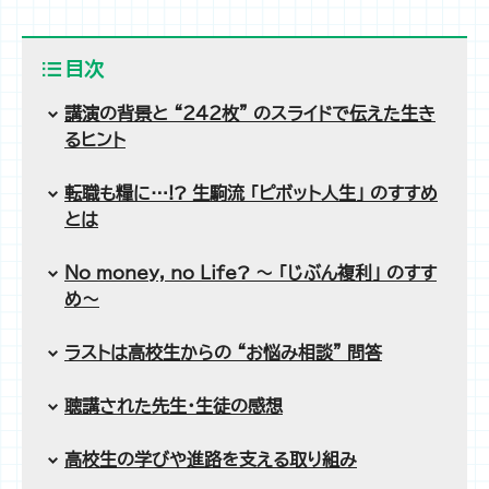
目次
講演の背景と “242枚” のスライドで伝えた生き
るヒント
転職も糧に…!? 生駒流 「ピボット人生」 のすすめ
とは
No money, no Life? ～ 「じぶん複利」 のすす
め～
ラストは高校生からの “お悩み相談” 問答
聴講された先生・生徒の感想
高校生の学びや進路を支える取り組み