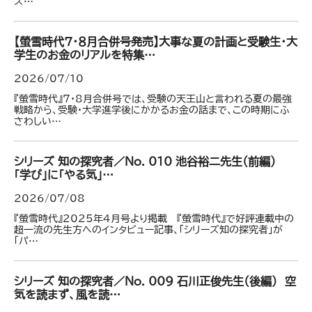
ズ…
【螢雪時代７・８月合併号発売】大事な夏の計画と受験生・大
学生のお金のリアルを特集…
2026/07/10
『螢雪時代』7・8月合併号では、受験の天王山と言われる夏の最強
戦略から、受験・大学進学後にかかるお金の話まで、この時期にふ
さわしい…
シリーズ 知の探究者／No. 010 池谷裕二先生（前編）
｢学び」に「やる気」…
2026/07/08
『螢雪時代』2025年4月号より掲載 『螢雪時代』で好評連載中の
超一流の先生方へのインタビュー記事、「シリーズ知の探究者」が
「パ…
シリーズ 知の探究者／No. 009 石川正俊先生（後編） 空
気を読まず、風を読…