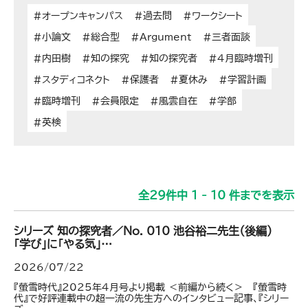
#オープンキャンパス
#過去問
#ワークシート
#小論文
#総合型
#Argument
#三者面談
#内田樹
#知の探究
#知の探究者
#4月臨時増刊
#スタディコネクト
#保護者
#夏休み
#学習計画
#臨時増刊
#会員限定
#風雲自在
#学部
#英検
全
29
件中
1 - 10
件までを表示
シリーズ 知の探究者／No. 010 池谷裕二先生（後編）
｢学び」に「やる気」…
2026/07/22
『螢雪時代』2025年4月号より掲載 ＜前編から続く＞ 『螢雪時
代』で好評連載中の超一流の先生方へのインタビュー記事、『シリー