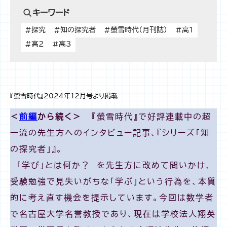
キーワード
#探究
#知の探究者
#螢雪時代（月刊誌）
#高1
#高2
#高3
『螢雪時代』2024年12月号より掲載
＜
前編
から続く＞
『螢雪時代』で好評連載中の超
一流の先生方へのインタビュー記事、『シリーズ「知
の探究者」』。
「学び」とは何か？ を先生方に改めて問いかけ、
受験勉強で見失いがちな「学ぶ」という行為を、本質
的に考え直す機会を提示しています。今回は数学者
で名古屋大学名誉教授であり、現在は学校法人翔英