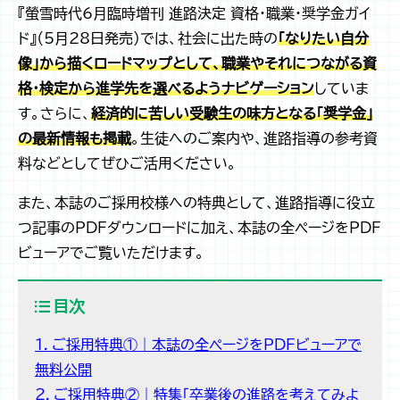
『螢雪時代6月臨時増刊 進路決定 資格・職業・奨学金ガイ
ド』（5月28日発売）では、社会に出た時の
「なりたい自分
像」から描くロードマップとして、職業やそれにつながる資
格・検定から進学先を選べるようナビゲーション
していま
す。さらに、
経済的に苦しい受験生の味方となる「奨学金」
の最新情報も掲載
。生徒へのご案内や、進路指導の参考資
料などとしてぜひご活用ください。
また、本誌のご採用校様への特典として、進路指導に役立
つ記事のPDFダウンロードに加え、本誌の全ページをPDF
ビューアでご覧いただけます。
目次
１．ご採用特典①｜本誌の全ページをPDFビューアで
無料公開
２．ご採用特典②｜特集「卒業後の進路を考えてみよ