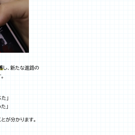
答
し、新たな進路の
。
た」
た」
とが分かります。