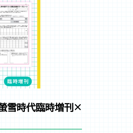
『螢雪時代臨時増刊×