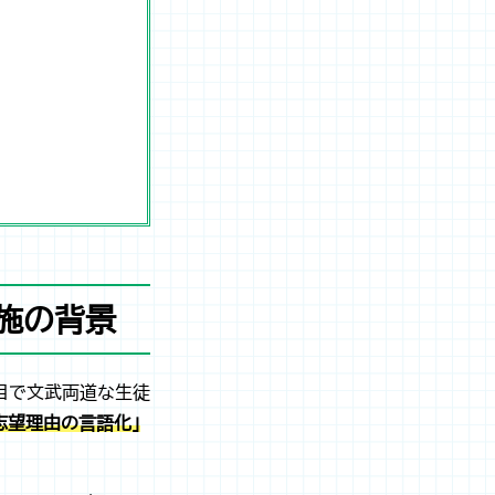
施の背景
目で文武両道な生徒
志望理由の言語化」