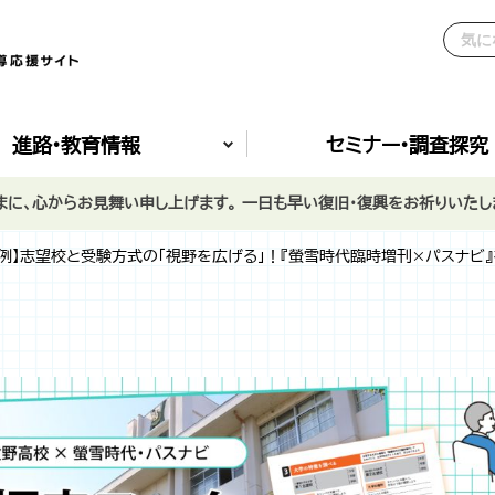
進路•教育情報
セミナー•調査探究
に、心からお見舞い申し上げます。 一日も早い復旧・復興をお祈りいたし
例】志望校と受験方式の「視野を広げる」！『螢雪時代臨時増刊×パスナビ