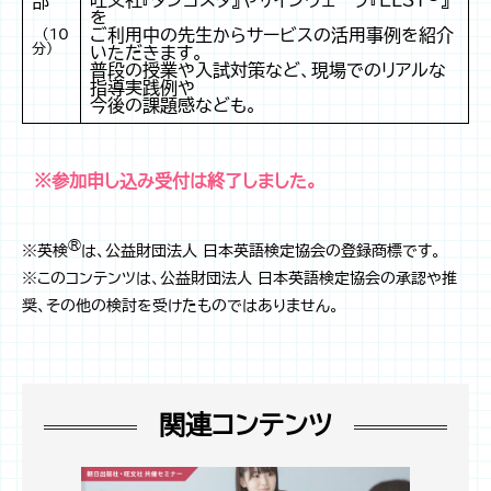
旺文社『タンゴスタ』やサインウェーブ『ELST
』
部
を
ご利用中の先生からサービスの活用事例を紹介
（10
分）
いただきます。
普段の授業や入試対策など、現場でのリアルな
指導実践例や
今後の課題感なども。
※参加申し込み受付は終了しました。
®
※英検
は、公益財団法人 日本英語検定協会の登録商標です。
※このコンテンツは、公益財団法人 日本英語検定協会の承認や推
奨、その他の検討を受けたものではありません。
関連コンテンツ