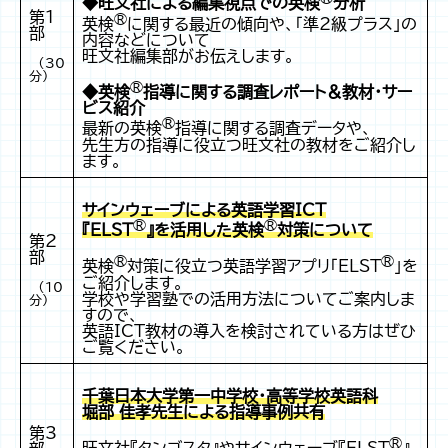
◆旺文社による編集視点での英検
分析
第1
®
英検
に関する最近の傾向や、「準2級プラス」の
部
内容などについて
旺文社編集部がお伝えします。
（30
分）
®
◆英検
指導に関する調査レポート＆教材・サー
ビス紹介
®
最新の英検
指導に関する調査データや、
先生方の指導に役立つ旺文社の教材をご紹介し
ます。
サインウェーブによる英語学習ICT
®
®
『ELST
』を活用した英検
対策について
第2
部
®
®
英検
対策に役立つ英語学習アプリ「ELST
」を
ご紹介します。
（10
学校や学習塾での活用方法についてご案内しま
分）
すので、
英語ICT教材の導入を検討されている方はぜひ
ご覧ください。
千葉日本大学第一中学校・高等学校英語科
堀部 佳孝先生による指導事例共有
第3
®