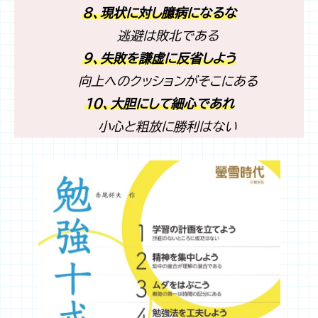
８、現状に対し臆病になるな
逃避は敗北である
９、失敗を謙虚に反省しよう
向上へのクッションがそこにある
１０、大胆にして細心であれ
小心と粗放に勝利はない