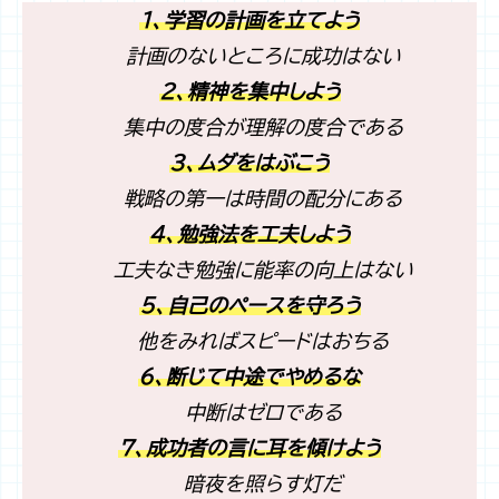
１、学習の計画を立てよう
計画のないところに成功はない
２、精神を集中しよう
集中の度合が理解の度合である
３、ムダをはぶこう
戦略の第一は時間の配分にある
４、勉強法を工夫しよう
工夫なき勉強に能率の向上はない
５、自己のペースを守ろう
他をみればスピードはおちる
６、断じて中途でやめるな
中断はゼロである
７、成功者の言に耳を傾けよう
暗夜を照らす灯だ