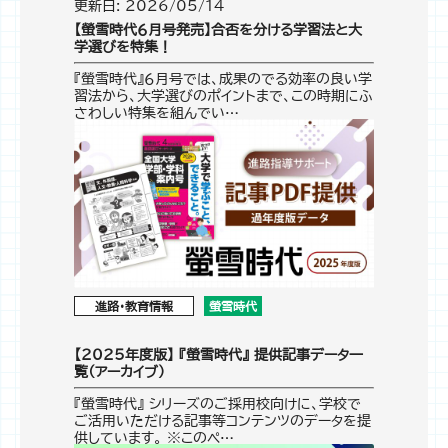
更新日: 2026/05/14
【螢雪時代６月号発売】合否を分ける学習法と大
学選びを特集！
『螢雪時代』６月号では、成果のでる効率の良い学
習法から、大学選びのポイントまで、この時期にふ
さわしい特集を組んでい…
進路・教育情報
螢雪時代
【2025年度版】 『螢雪時代』 提供記事データ一
覧（アーカイブ）
『螢雪時代』 シリーズのご採用校向けに、学校で
ご活用いただける記事等コンテンツのデータを提
供しています。 ※このペ…