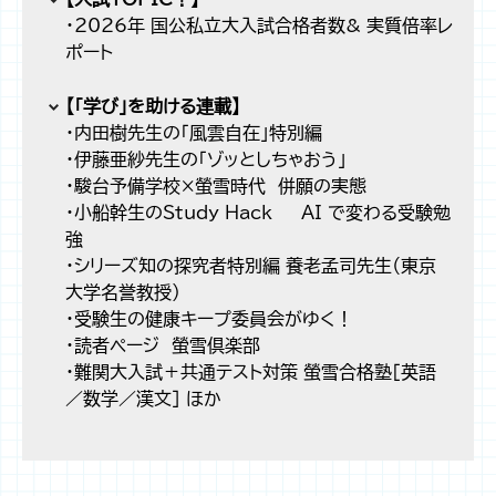
・2026年 国公私立大入試合格者数& 実質倍率レ
ポート
【「学び」を助ける連載】
・内田樹先生の「風雲自在」特別編
・伊藤亜紗先生の「ゾッとしちゃおう」
・駿台予備学校×螢雪時代 併願の実態
・小船幹生のStudy Hack ― AI で変わる受験勉
強
・シリーズ知の探究者特別編 養老孟司先生（東京
大学名誉教授）
・受験生の健康キープ委員会がゆく！
・読者ページ 螢雪倶楽部
・難関大入試＋共通テスト対策 螢雪合格塾［英語
／数学／漢文］ ほか