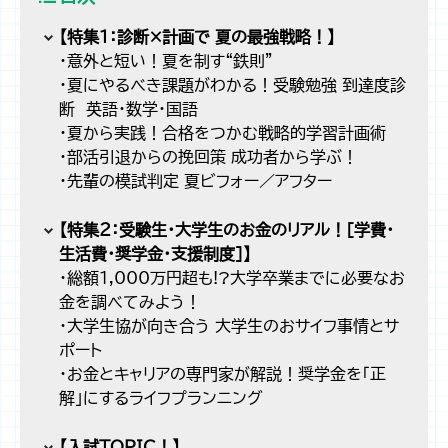
【特集１：診断×計画で 夏の最強戦略！】
・意外と短い！夏を制す“鉄則”
・夏にやるべき課題がわかる！受験勉強 到達度診
断 英語・数学・国語
・夏から実践！合格をつかむ戦略的学習計画術
・部活引退からの挽回策 成功者から学ぶ！
・先輩の模試判定 夏ビフォー／アフター
【特集２：受験生・大学生のお金のリアル！［学費・
生活費・奨学金・支援制度］】
・総額1,000万円超も!?大学卒業までに必要なお
金を調べてみよう！
・大学生協が向き合う 大学生のおサイフ事情とサ
ポート
・お金とキャリアの専門家が解説！奨学金を「正
解」にするライフプランニング
【入試TOPIC！】