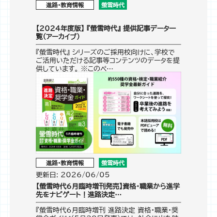
進路・教育情報
螢雪時代
【2024年度版】 『螢雪時代』 提供記事データ一
覧（アーカイブ）
『螢雪時代』 シリーズのご採用校向けに、学校で
ご活用いただける記事等コンテンツのデータを提
供しています。 ※このペ…
進路・教育情報
螢雪時代
更新日: 2026/06/05
【螢雪時代6月臨時増刊発売】資格・職業から進学
先をナビゲート！進路決定…
『螢雪時代6月臨時増刊 進路決定 資格・職業・奨