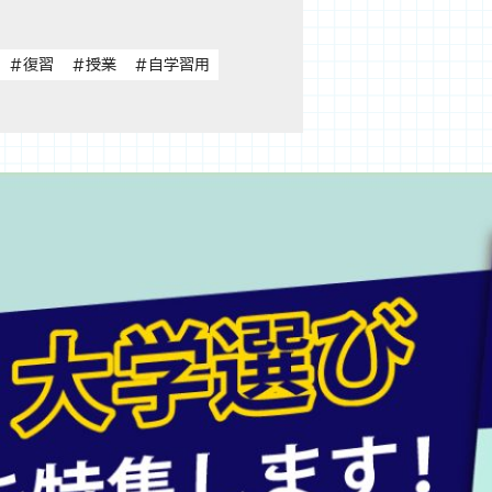
#復習
#授業
#自学習用