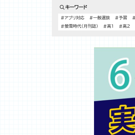
キーワード
#アプリ対応
#一般選抜
#予習
#螢雪時代（月刊誌）
#高1
#高2