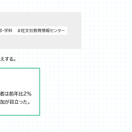
部・学科
#旺文社教育情報センター
えする。
願者は前年比2％
増加が目立った。