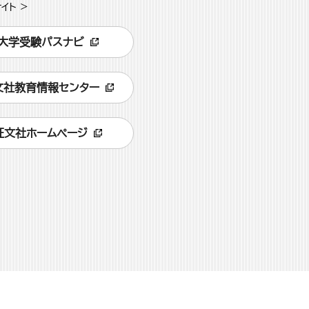
イト >
大学受験パスナビ
文社教育情報センター
旺文社ホームページ