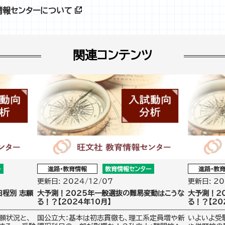
情報センターについて
関連コンテンツ
ー
進路・教育情報
教育情報センター
進路・教
更新日: 2024/12/07
更新日: 20
日程別 志願
大予測！2025年一般選抜の難易変動はこうな
大予測！2
る！？【2024年10月】
る！？【20
願状況と、
国公立大：基本は初志貫徹も、理工系定員増や新
いよいよ受