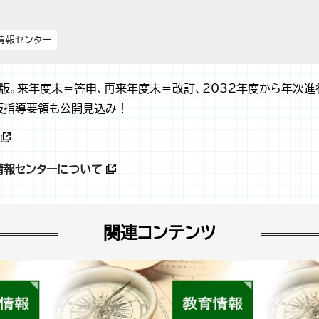
情報センター
新版。来年度末＝答申、再来年度末＝改訂、2032年度から年次進
版指導要領も公開見込み！
情報センターについて
関連コンテンツ