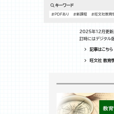
キーワード
#PDFあり
#新課程
#旺文社教育
2025年12月更
訂時にはデジタル
記事はこちら
旺文社 教育