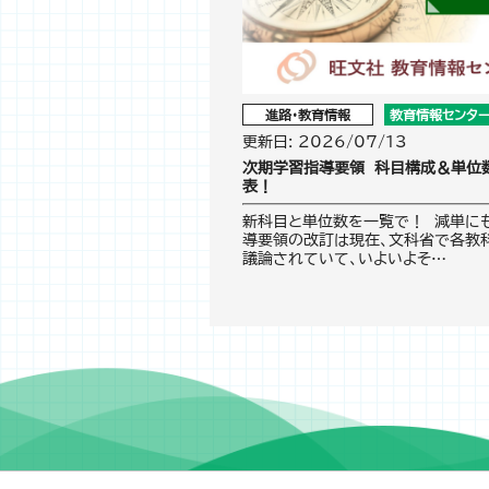
進路・教育情報
教育情報センタ
更新日: 2026/07/13
次期学習指導要領 科目構成＆単位数
表！
新科目と単位数を一覧で！ 減単にも
導要領の改訂は現在、文科省で各教
議論されていて、いよいよそ…