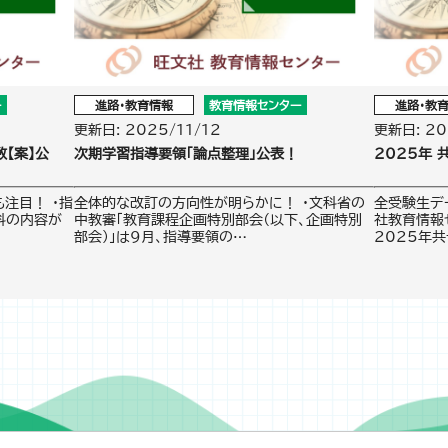
ー
進路・教育情報
教育情報センター
進路・教
更新日: 2025/11/12
更新日: 20
【案】公
次期学習指導要領「論点整理」公表！
2025年 
注目！ ・指
全体的な改訂の方向性が明らかに！ ・文科省の
全受験生デ
科の内容が
中教審「教育課程企画特別部会（以下、企画特別
社教育情報
部会）」は9月、指導要領の…
2025年