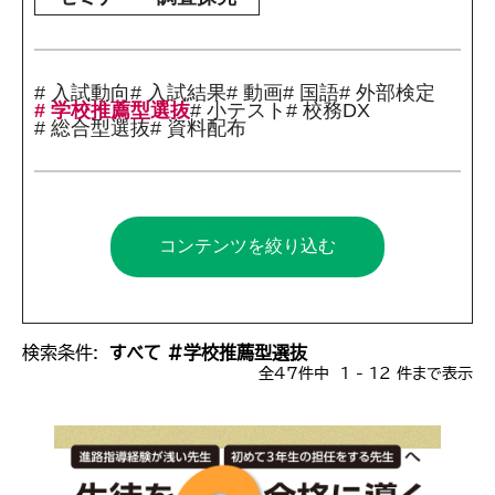
# 入試動向
# 入試結果
# 動画
# 国語
# 外部検定
# 学校推薦型選抜
# 小テスト
# 校務DX
# 総合型選抜
# 資料配布
コンテンツを絞り込む
検索条件:
すべて #学校推薦型選抜
全47件中 1 - 12 件まで表示