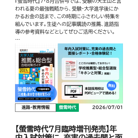
『螢雪時代』7・8月合併号では、受験の天王山と言
われる夏の最強戦略から、受験・大学進学後にか
かるお金の話まで、この時期にふさわしい特集を
組んでいます。生徒への記事購読の推薦、進路指
導の参考資料などとしてぜひご活用ください。
…
進路・教育情報
螢雪時代
2026/07/01
【螢雪時代7月臨時増刊発売】年
内入試対策に、充実の過去問と面