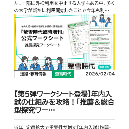
た。一部に外検利用を中止する大学もある中、多く
の大学が新たに利用開始したことで今年も利…
進路・教育情報
螢雪時代
2026/02/04
【第5弾ワークシート登場】年内入
試の仕組みを攻略！「推薦＆総合
型探究ワー…
近年、定員拡大で重要性が増す「年内入試（推薦・