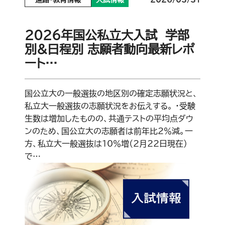
進路・教育情報
入試情報
2026/03/31
2026年国公私立大入試 学部
別&日程別 志願者動向最新レポ
ート…
国公立大の一般選抜の地区別の確定志願状況と、
私立大一般選抜の志願状況をお伝えする。 ・受験
生数は増加したものの、共通テストの平均点ダウ
ンのため、国公立大の志願者は前年比2％減。一
方、私立大一般選抜は10％増（2月22日現在）
で…