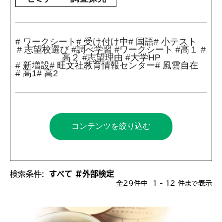
# ワークシート
# 受け付け中
# 国語
# 小テスト
# 志望校選び #調べ学習 #ワークシート #高１ #
高２ #志望理由 #大学HP
# 新増設
# 旺文社教育情報センター
# 風雲自在
# 高1
# 高2
コンテンツを絞り込む
検索条件:
すべて #外部検定
全29件中 1 - 12 件まで表示