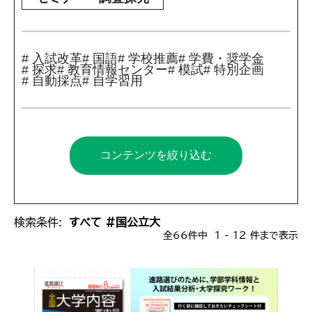
# 入試改革
# 国語
# 学校推薦
# 学費・奨学金
# 探求
# 教育情報センター
# 模試
# 特別企画
# 自動採点
# 自学習用
コンテンツを絞り込む
検索条件:
すべて #国公立大
全66件中 1 - 12 件まで表示