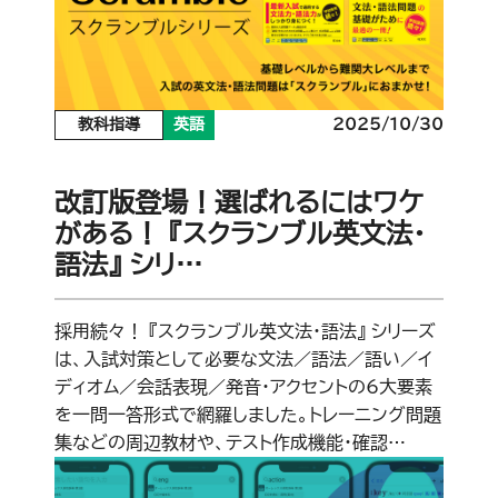
教科指導
英語
2025/10/30
改訂版登場！選ばれるにはワケ
がある！ 『スクランブル英文法・
語法』 シリ…
採用続々！ 『スクランブル英文法・語法』 シリーズ
は、入試対策として必要な文法／語法／語い／イ
ディオム／会話表現／発音・アクセントの6大要素
を一問一答形式で網羅しました。トレーニング問題
集などの周辺教材や、テスト作成機能・確認…