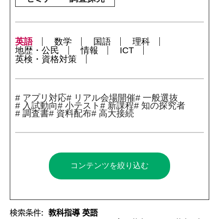
英語
数学
国語
理科
地歴・公民
情報
ICT
英検・資格対策
# アプリ対応
# リアル会場開催
# 一般選抜
# 入試動向
# 小テスト
# 新課程
# 知の探究者
# 調査書
# 資料配布
# 高大接続
コンテンツを絞り込む
検索条件:
教科指導 英語