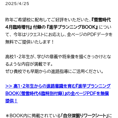
2025/4/25
昨年ご希望校に配布してご好評をいただいた、
『螢雪時代
4月臨時増刊』 付録の 『進学プランニングBOOK』
につい
て、 今年はリクエストにお応えし、全ページのPDFデータを
無料でご提供いたします！
高校1・2年生が、学びの意義や将来像を描くきっかけとな
るような内容が満載です。
ぜひ貴校でも早期からの進路指導にご活用ください。
>> 高1・2年生からの進路意識を育む『進学プランニング
BOOK（螢雪時代4臨特別付録）』の全ページPDFを無償
提供！
＊BOOK内に掲載されている
「自分深掘りワークシート」
に