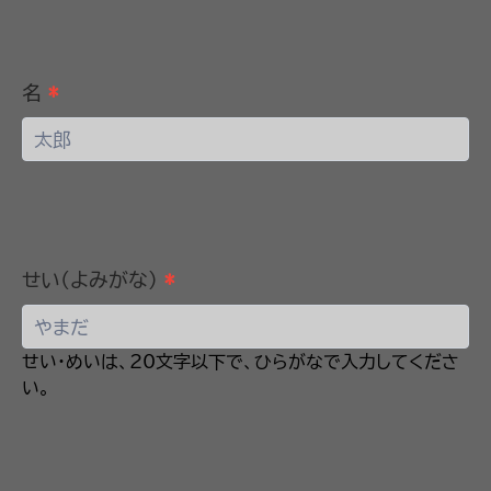
請
_
テ
ン
名
*
プ
レ
ー
ト
せい(よみがな)
*
せい・めいは、20文字以下で、ひらがなで入力してくださ
い。