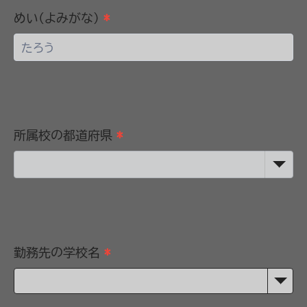
めい(よみがな)
*
所属校の都道府県
*
勤務先の学校名
*