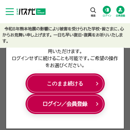
ログイン
会員登録
令和8年熊本地震の影響により被害を受けられた学校・皆さまに、心
ログイン／会員登録のご案内
からお見舞い申し上げます。 一日も早い復旧・復興をお祈りいたしま
す。
ログインまたは会員登録を行うと、より便利にご利
用いただけます。
ログインせずに続けることも可能です。ご希望の操作
をお選びください。
データ利用申請フォーム
このまま続ける
デ
姓
*
ー
ログイン／会員登録
タ
利
姓・名は、20文字以下で入力してください。数字や記号は
用
使用できません。
申