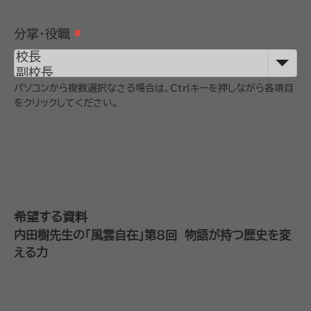
分掌・役職
*
パソコンから複数選択なさる場合は、Ctrlキーを押しながら各項目
をクリックしてください。
希望する資料
内田樹先生の「風雲自在」第8回 物語が持つ歴史を変
える力