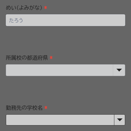
めい(よみがな)
*
所属校の都道府県
*
勤務先の学校名
*