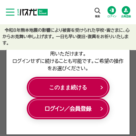
ログイン
会員登録
令和8年熊本地震の影響により被害を受けられた学校・皆さまに、心
ログイン／会員登録のご案内
からお見舞い申し上げます。 一日も早い復旧・復興をお祈りいたしま
す。
ログインまたは会員登録を行うと、より便利にご利
用いただけます。
ログインせずに続けることも可能です。ご希望の操作
をお選びください。
データ利用申請フォーム
このまま続ける
デ
姓
*
ー
ログイン／会員登録
タ
利
姓・名は、20文字以下で入力してください。数字や記号は
用
使用できません。
申