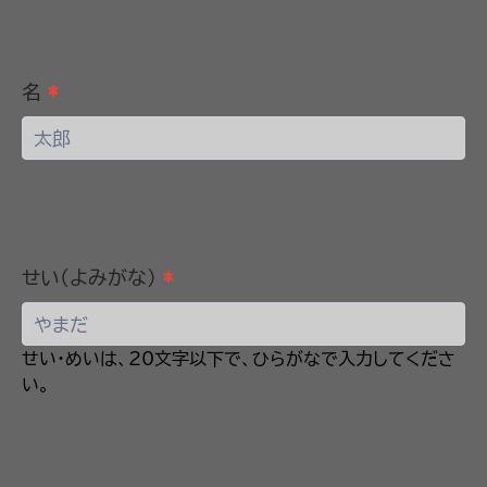
請
_
テ
ン
名
*
プ
レ
ー
ト
せい(よみがな)
*
せい・めいは、20文字以下で、ひらがなで入力してくださ
い。