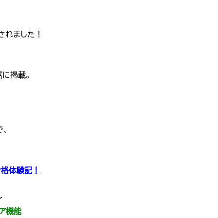
されました！
富に掲載。
で、
合格体験記！
～
ア機能