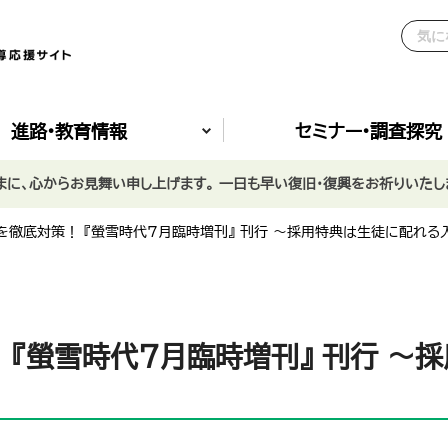
進路•教育情報
セミナー•調査探究
に、心からお見舞い申し上げます。 一日も早い復旧・復興をお祈りいたし
を徹底対策！ 『螢雪時代7月臨時増刊』 刊行 ～採用特典は生徒に配れる
 『螢雪時代7月臨時増刊』 刊行 ～