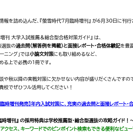
情報を詰め込んだ、『螢雪時代7月臨時増刊』 が6月30日に刊行
増刊 大学入試推薦＆総合型合格対策ガイド』 は、
型選抜の
過去問（解答例を掲載）と面接レポート・合格体験記
を豊
ーニング」では
小論文対策
にも取り組めるなど、
める上で必携の1冊です。
談や秋以降の実戦対策に欠かせない内容が盛りだくさんですの
貴校でぜひフル活用してください！
7月臨時増刊発売】年内入試対策に、充実の過去問と面接レポート・
月臨時増刊』 の採用特典は学校推薦型・総合型選抜の攻略ガイド！
にアクセス、キーワードでのピンポイント検索もできる便利なビュー