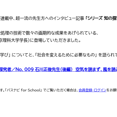
好評連載中、超一流の先生方へのインタビュー記事
「シリーズ 知の探
像処理の技術で数々の画期的な成果をあげられている、
京理科大学学長）に登場していただきました。
「学び」 についてと、「社会を変えるために必要なもの」 を語られ
の探究者／No. 009 石川正俊先生（後編） 空気を読まず、風を
「パスナビ for School」 でご覧いただく場合は、
会員登録・ログイン
をお願