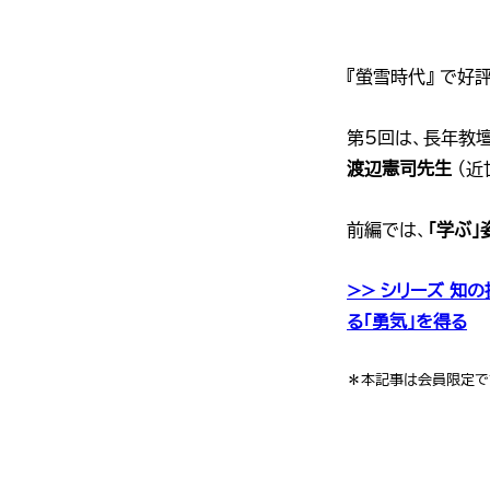
『螢雪時代』 で
第5回は、長年教
渡辺憲司先生
（近
前編では、
「学ぶ
>> シリーズ 知
る「勇気」を得る
＊本記事は会員限定です。