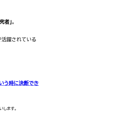
究者」
。
で活躍されている
ぞという時に決断でき
いします。