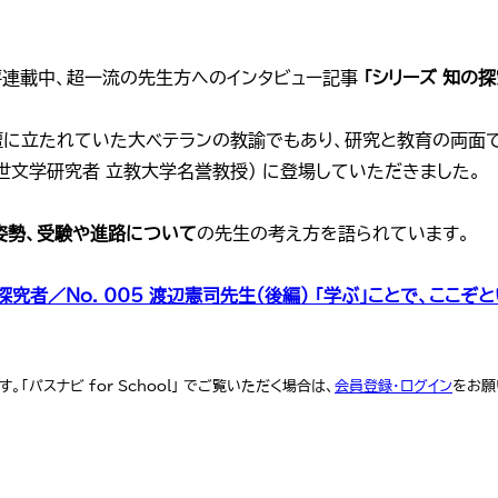
好評連載中、超一流の先生方へのインタビュー記事
「シリーズ 知の探
壇に立たれていた大ベテランの教諭でもあり、研究と教育の両面
世文学研究者 立教大学名誉教授） に登場していただきました。
」姿勢、受験や進路について
の先生の考え方を語られています。
の探究者／No. 005 渡辺憲司先生（後編） ｢学ぶ」ことで、ここ
「パスナビ for School」 でご覧いただく場合は、
会員登録・ログイン
をお願