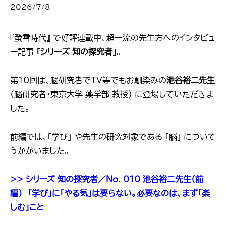
2026/7/8
『螢雪時代』 で好評連載中、超一流の先生方へのインタビュ
ー記事
「シリーズ 知の探究者」
。
第10回は、脳研究者でTV等でもお馴染みの
池谷裕二先生
（脳研究者・東京大学 薬学部 教授） に登場していただきま
した。
前編では、「学び」 や先生の研究対象である 「脳」 について
うかがいました。
>> シリーズ 知の探究者／No. 010 池谷裕二先生（前
編） ｢学び」に「やる気」は要らない。必要なのは、まず「楽
しむ」こと