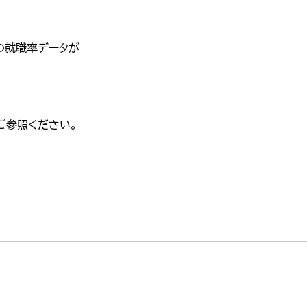
の就職率データが
ご参照ください。