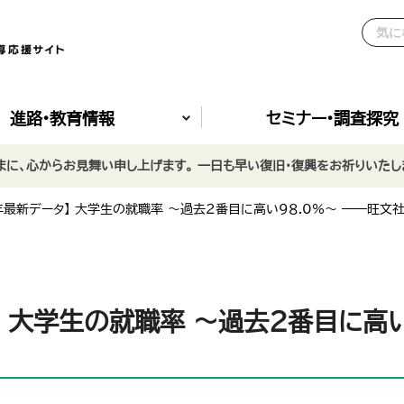
進路•教育情報
セミナー•調査探究
に、心からお見舞い申し上げます。 一日も早い復旧・復興をお祈りいたし
6年最新データ】 大学生の就職率 ～過去2番目に高い９８.0%～ ――旺文
】 大学生の就職率 ～過去2番目に高い