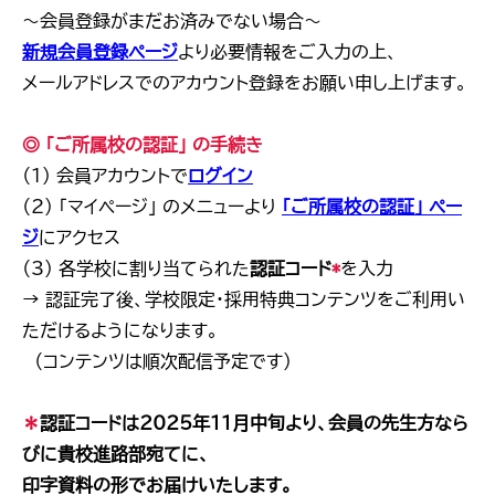
～会員登録がまだお済みでない場合～
新規会員登録ページ
より必要情報をご入力の上、
メールアドレスでのアカウント登録をお願い申し上げます。
◎ 「ご所属校の認証」 の手続き
（1） 会員アカウントで
ログイン
（2） 「マイページ」 のメニューより
「ご所属校の認証」 ペー
ジ
にアクセス
（3） 各学校に割り当てられた
認証コード
*
を入力
→ 認証完了後、学校限定・採用特典コンテンツをご利用い
ただけるようになります。
（コンテンツは順次配信予定です）
＊
認証コードは2025年11月中旬より、会員の先生方なら
びに
貴校進路部宛てに、
印字資料の形でお届けいたします。