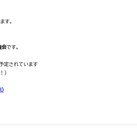
ます。
強会
です。
予定されています
！）
l）