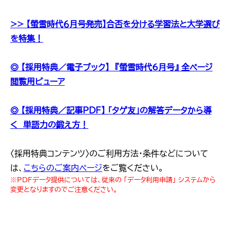
>> 【螢雪時代６月号発売】合否を分ける学習法と大学選び
を特集！
◎ 【採用特典／電子ブック】 『螢雪時代6月号』 全ページ
閲覧用ビューア
◎ 【採用特典／記事PDF】 「タゲ友」の解答データから導
く 単語力の鍛え方！
〈採用特典コンテンツ〉のご利用方法・条件などについて
は、
こちらのご案内ページ
をご覧ください。
※PDFデータ提供については、従来の 「データ利用申請」 システムから
変更となりますのでご注意ください。