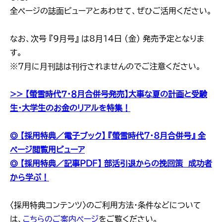
全ページの誌面ビューアとあわせて、ぜひご活用ください。
なお、次号 『9月号』 は8月14日 (金) 発売予定となりま
す。
※7月に月刊誌は刊行されませんのでご注意ください。
>> 【螢雪時代７・８月合併号発売】大事な夏の計画と受験
生・大学生のお金のリアルを特集！
◎ 【採用特典／電子ブック】 『螢雪時代7・8月合併号』 全
ページ閲覧用ビューア
◎ 【採用特典／記事PDF】 部活引退からの挽回策 成功者
から学ぶ！
〈採用特典コンテンツ〉のご利用方法・条件などについて
は、
こちらのご案内ページ
をご覧ください。