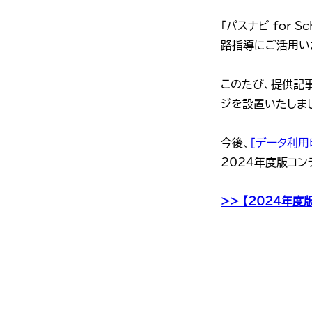
「パスナビ for 
路指導にご活用い
このたび、提供記
ジを設置いたしま
今後、
［データ利用
2024年度版コ
>> 【2024年度